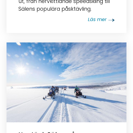
ut, från nervkittlande speedskiing till
Sälens populära påsktävling.
Läs mer